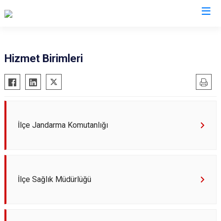
Konya
Hizmet Birimleri
Ahırlı
Doğanhisar
Kulu
Akören
Emirgazi
Meram
Akşehir
Ereğli
Sarayönü
Altınekin
Güneysınır
Selçuklu
İlçe Jandarma Komutanlığı
Beyşehir
Hadim
Seydişehir
Bozkır
Halkapınar
Taşkent
Çeltik
Hüyük
Tuzlukçu
İlçe Sağlık Müdürlüğü
Cihanbeyli
Ilgın
Yalıhüyük
Çumra
Kadınhanı
Yunak
Derbent
Karapınar