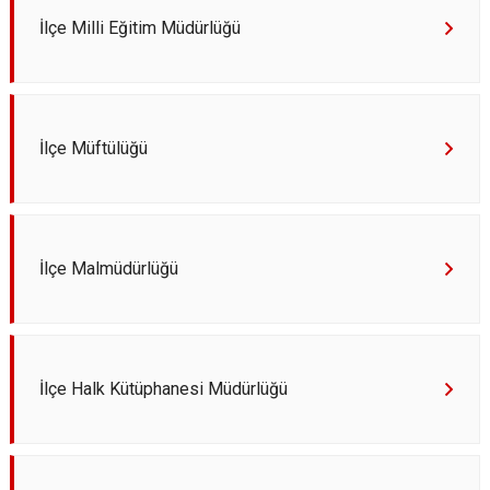
Derebucak
Karatay
İlçe Milli Eğitim Müdürlüğü
İlçe Müftülüğü
İlçe Malmüdürlüğü
İlçe Halk Kütüphanesi Müdürlüğü