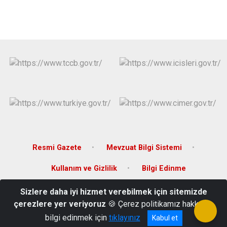
Derebucak
Karatay
Resmi Gazete
Mevzuat Bilgi Sistemi
Kullanım ve Gizlilik
Bilgi Edinme
Sizlere daha iyi hizmet verebilmek için sitemizde
Armağanlar Mahallesi Hükümet Konağı Kat 2 Hadim/KONYA
çerezlere yer veriyoruz
🍪 Çerez politikamız hakkında
0332 418 13 15- 0332 418 13 20
bilgi edinmek için
tıklayınız
Kabul et